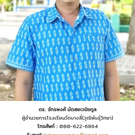
ดร. จักรพงศ์ มัตสยะวนิชกูล
ผู้อำนวยการโรงเรียนวัดบางลี่(วุฒิพันธุ์วิทยา)
โทรศัพท์ :
080-622-6864
E-mail :
jakapongmass@gmail.com