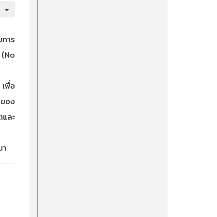
วยการ
 (No
เพื่อ
รของ
ิตและ
มา