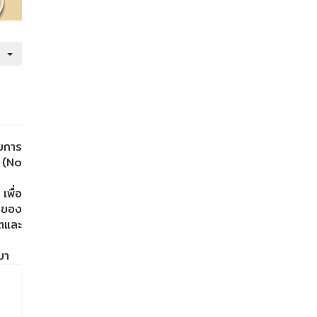
วยการ
 (No
เพื่อ
รของ
ิตและ
มา